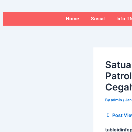
Type
Name*
Skip
here..
to
content
Home
Sosial
Info TN
Satua
Patrol
Cega
By
admin
/
Jan
Post Vie
tabloidinfop