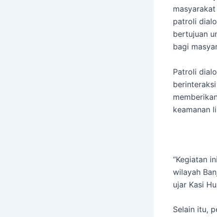
masyarakat
patroli dial
bertujuan u
bagi masyar
Patroli dia
berinteraks
memberikan 
keamanan l
“Kegiatan i
wilayah Ban
ujar Kasi H
Selain itu