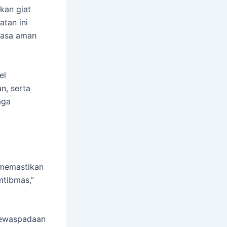
kan giat
atan ini
rasa aman
el
n, serta
aga
 memastikan
mtibmas,”
kewaspadaan