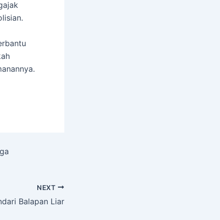
gajak
isian.
erbantu
kah
amanannya.
rga
NEXT
dari Balapan Liar