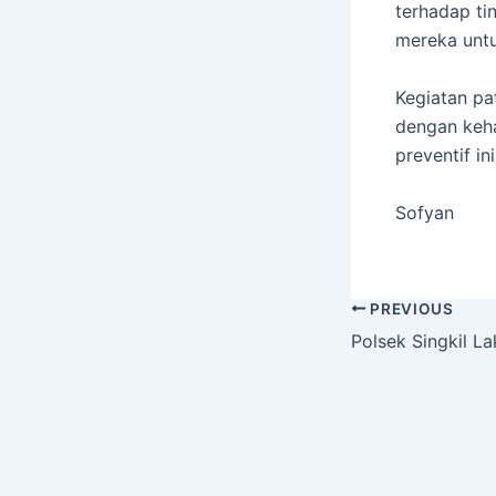
terhadap ti
mereka untu
Kegiatan pa
dengan keha
preventif i
Sofyan
PREVIOUS
Polsek Singkil L