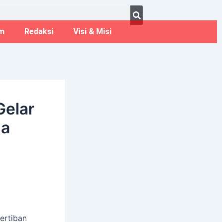
ust 8, 2026
m
Redaksi
Visi & Misi
Gelar
na
ertiban