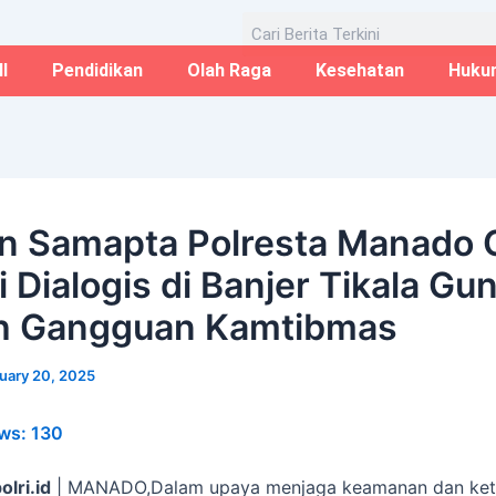
Email*
Website
Aug
Search
I
Pendidikan
Olah Raga
Kesehatan
Huku
n Samapta Polresta Manado 
i Dialogis di Banjer Tikala Gu
h Gangguan Kamtibmas
uary 20, 2025
ws:
130
olri.id
| MANADO,Dalam upaya menjaga keamanan dan ket