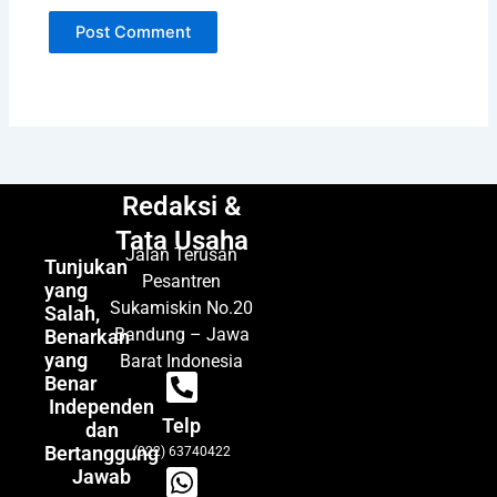
Redaksi &
Tata Usaha
Jalan Terusan
Tunjukan
Pesantren
yang
Sukamiskin No.20
Salah,
Bandung – Jawa
Benarkan
yang
Barat Indonesia
Benar
Independen
Telp
dan
Bertanggung
(022) 63740422
Jawab