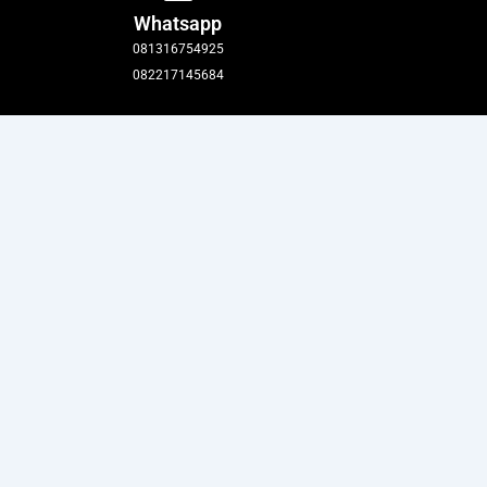
Whatsapp
081316754925
082217145684