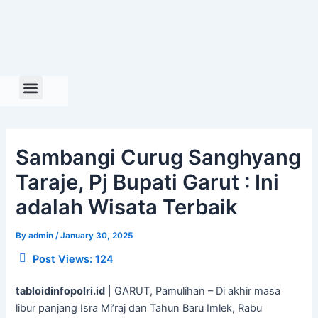
Skip
to
content
Sambangi Curug Sanghyang
Taraje, Pj Bupati Garut : Ini
adalah Wisata Terbaik
By
admin
/
January 30, 2025
Post Views:
124
tabloidinfopolri.id
| GARUT, Pamulihan – Di akhir masa
libur panjang Isra Mi’raj dan Tahun Baru Imlek, Rabu