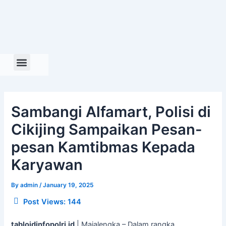
Skip
to
content
Sambangi Alfamart, Polisi di
Cikijing Sampaikan Pesan-
pesan Kamtibmas Kepada
Karyawan
By
admin
/
January 19, 2025
Post Views:
144
tabloidinfopolri.id
| Majalengka – Dalam rangka