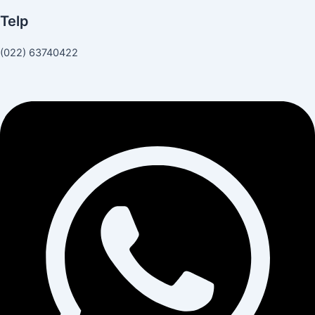
Telp
(022) 63740422