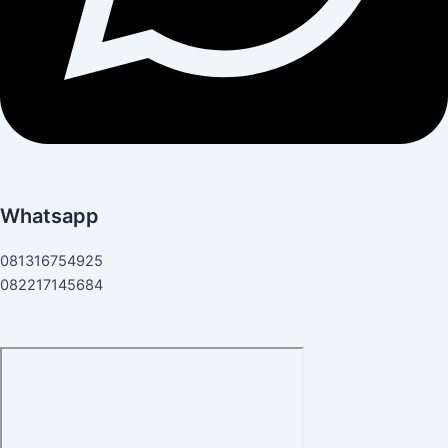
Whatsapp
081316754925
082217145684