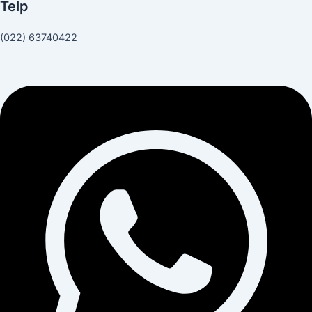
Telp
(022) 63740422