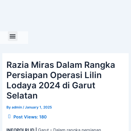
Skip
to
content
Razia Miras Dalam Rangka
Persiapan Operasi Lilin
Lodaya 2024 di Garut
Selatan
By
admin
/
January 1, 2025
Post Views:
180
INFOPOLRI.ID |
Garut – Dalam rangka persiapan