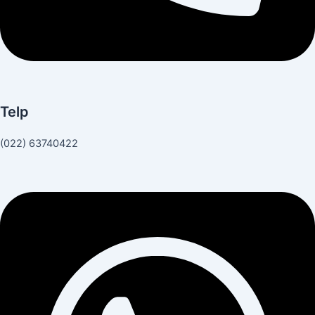
Telp
(022) 63740422