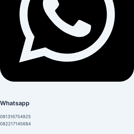
Whatsapp
081316754925
082217145684