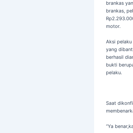
brankas yan
brankas, pe
Rp2.293.000
motor.
Aksi pelaku
yang dibant
berhasil di
bukti berup
pelaku.
Saat dikonf
membenarkan
“Ya benar,k