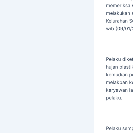
memeriksa s
melakukan a
Kelurahan S
wib (09/01/
Pelaku dike
hujan plast
kemudian pe
melakban ke
karyawan la
pelaku.
Pelaku sem