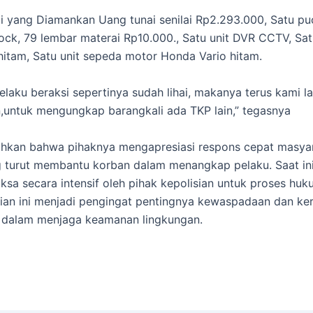
i yang Diamankan Uang tunai senilai Rp2.293.000, Satu puc
lock, 79 lembar materai Rp10.000., Satu unit DVR CCTV, Sat
itam, Satu unit sepeda motor Honda Vario hitam.
pelaku beraksi sepertinya sudah lihai, makanya terus kami l
untuk mengungkap barangkali ada TKP lain,” tegasnya
hkan bahwa pihaknya mengapresiasi respons cepat masya
g turut membantu korban dalam menangkap pelaku. Saat ini
iksa secara intensif oleh pihak kepolisian untuk proses huk
adian ini menjadi pengingat pentingnya kewaspadaan dan ke
 dalam menjaga keamanan lingkungan.