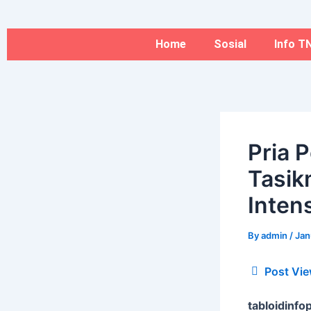
Type
Name*
Skip
here..
to
content
Home
Sosial
Info TN
Pria 
Tasik
Intens
By
admin
/
Jan
Post Vie
tabloidinfop