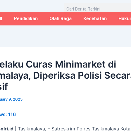
Email*
Website
Aug
Search
I
Pendidikan
Olah Raga
Kesehatan
Huku
Pelaku Curas Minimarket di
malaya, Diperiksa Polisi Secar
if
uary 9, 2025
ws:
116
olri.id
| Tasikmalaya, – Satreskrim Polres Tasikmalaya Kota