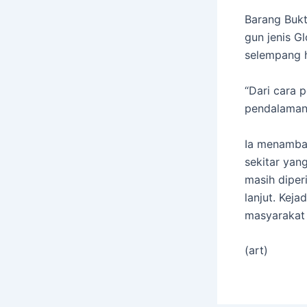
Barang Bukt
gun jenis G
selempang h
“Dari cara 
pendalaman,
Ia menamba
sekitar yan
masih diper
lanjut. Kej
masyarakat
(art)