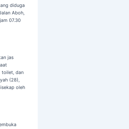
yang diduga
Jalan Aboh,
 jam 07.30
an jas
saat
toilet, dan
yah (28),
disekap oleh
membuka