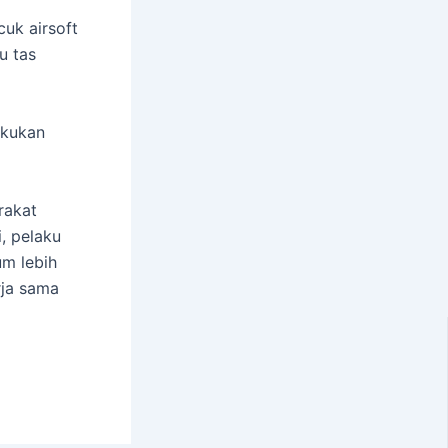
uk airsoft
u tas
akukan
rakat
, pelaku
um lebih
rja sama