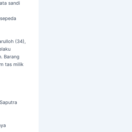
ata sandi
 sepeda
rulloh (34),
elaku
h. Barang
m tas milik
 Saputra
nya