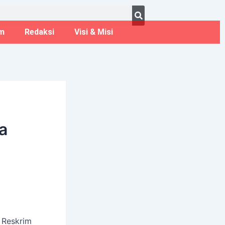
ust 9, 2026
m
Redaksi
Visi & Misi
a
 Reskrim