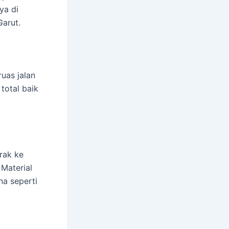
ya di
arut.
ruas jalan
total baik
rak ke
Material
na seperti