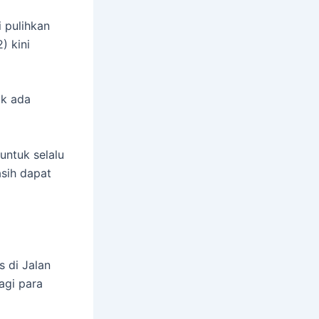
 pulihkan
) kini
ak ada
untuk selalu
asih dapat
 di Jalan
agi para