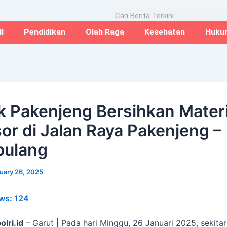
Email*
Website
Aug
Search
I
Pendidikan
Olah Raga
Kesehatan
Huku
k Pakenjeng Bersihkan Materi
or di Jalan Raya Pakenjeng –
bulang
uary 26, 2025
ws:
124
olri.id
– Garut | Pada hari Minggu, 26 Januari 2025, sekitar