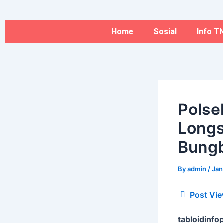
Type
Name*
Skip
here..
to
content
Home
Sosial
Info TN
Polse
Longs
Bung
By
admin
/
Jan
Post Vie
tabloidinfop