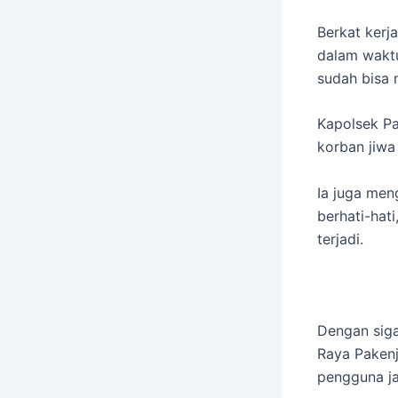
Berkat kerj
dalam waktu
sudah bisa 
Kapolsek Pa
korban jiwa 
Ia juga men
berhati-hat
terjadi.
Dengan siga
Raya Paken
pengguna ja