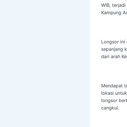
WIB, terjad
Kampung Ar
Longsor ini 
sepanjang k
dari arah 
Mendapat la
lokasi untu
longsor ber
cangkul.