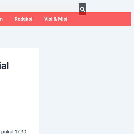
ust 9, 2026
m
Redaksi
Visi & Misi
al
 pukul 17.30