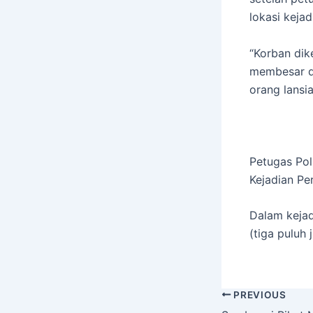
lokasi kejad
“Korban dik
membesar da
orang lansia
Petugas Po
Kejadian P
Dalam kejad
(tiga puluh j
PREVIOUS