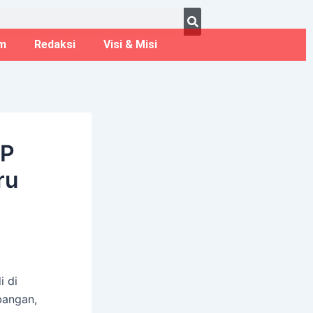
ust 7, 2026
m
Redaksi
Visi & Misi
KP
ru
i di
bangan,