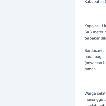
Kabupaten G
Kapolsek L
8×8 meter p
terbakar dil
Berdasarkan 
pada bagian
(anyaman b
rumah.
Warga seki
menunggu p
setelah pe