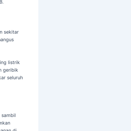
B.
 sekitar
 hangus
ng listrik
 geribik
r seluruh
 sambil
amkan
anan di