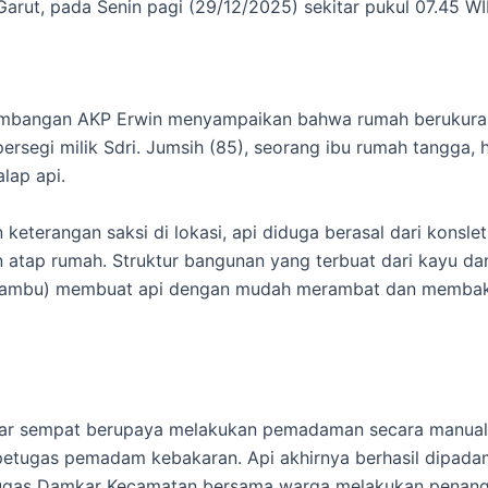
arut, pada Senin pagi (29/12/2025) sekitar pukul 07.45 WI
imbangan AKP Erwin menyampaikan bahwa rumah berukuran
ersegi milik Sdri. Jumsih (85), seorang ibu rumah tangga,
alap api.
keterangan saksi di lokasi, api diduga berasal dari konsleti
 atap rumah. Struktur bangunan yang terbuat dari kayu dan
ambu) membuat api dengan mudah merambat dan membaka
tar sempat berupaya melakukan pemadaman secara manual
etugas pemadam kebakaran. Api akhirnya berhasil dipad
tugas Damkar Kecamatan bersama warga melakukan penang