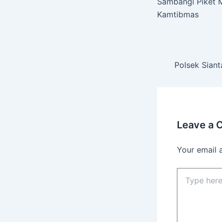
Sambangi Piket M
Kamtibmas
Polsek Sian
Leave a
Your email 