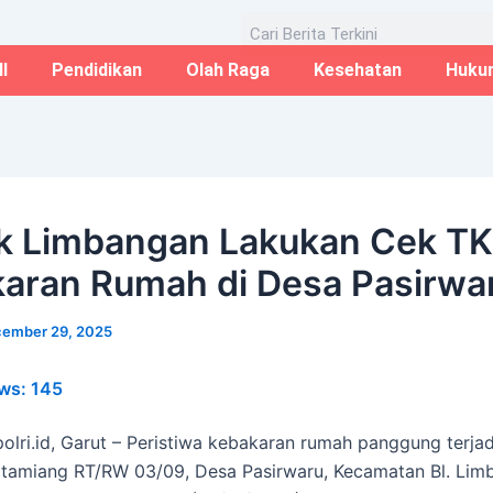
Email*
Website
Aug
Search
I
Pendidikan
Olah Raga
Kesehatan
Huku
k Limbangan Lakukan Cek T
aran Rumah di Desa Pasirwa
ember 29, 2025
ws:
145
polri.id, Garut – Peristiwa kebakaran rumah panggung terjad
tamiang RT/RW 03/09, Desa Pasirwaru, Kecamatan Bl. Lim