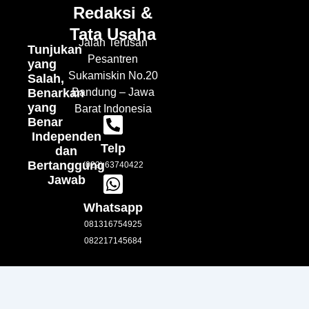
Redaksi &
Tata Usaha
Jalan Terusan
Tunjukan
Pesantren
yang
Sukamiskin No.20
Salah,
Benarkan
Bandung – Jawa
yang
Barat Indonesia
Benar
Independen
Telp
dan
Bertanggung
(022) 63740422
Jawab
Whatsapp
081316754925
082217145684