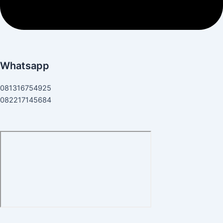
Whatsapp
081316754925
082217145684