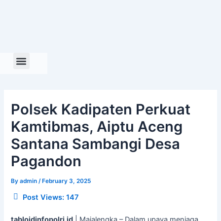
Skip
to
content
Polsek Kadipaten Perkuat
Kamtibmas, Aiptu Aceng
Santana Sambangi Desa
Pagandon
By
admin
/
February 3, 2025
Post Views:
147
tabloidinfopolri.id
| Majalengka – Dalam upaya menjaga