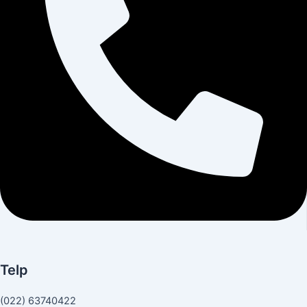
Telp
(022) 63740422