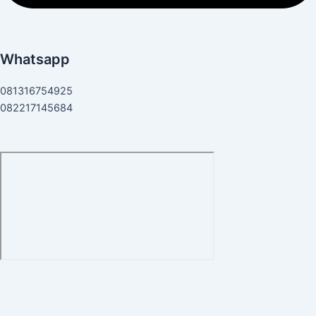
Whatsapp
081316754925
082217145684