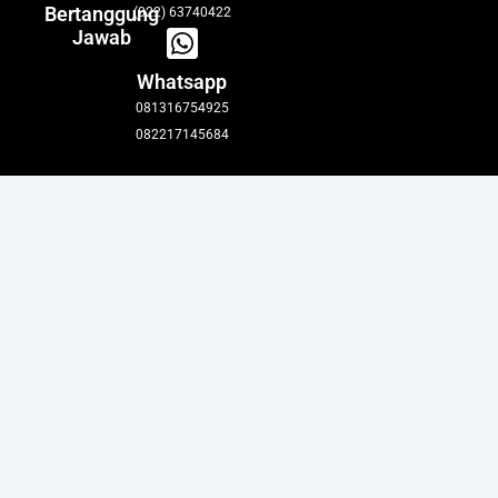
Bertanggung
(022) 63740422
Jawab
Whatsapp
081316754925
082217145684