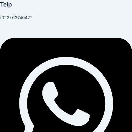
Telp
(022) 63740422