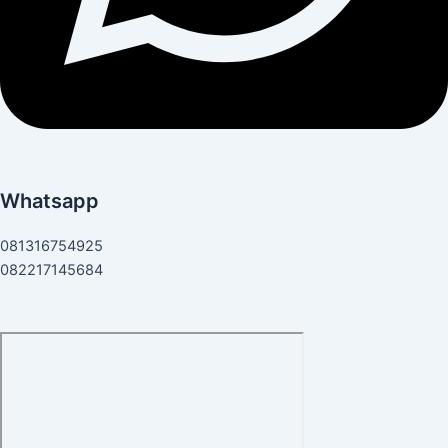
Whatsapp
081316754925
082217145684