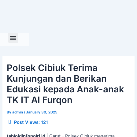
Skip
to
content
Polsek Cibiuk Terima
Kunjungan dan Berikan
Edukasi kepada Anak-anak
TK IT Al Furqon
By
admin
/
January 30, 2025
Post Views:
121
tabloidinfopolri.id
| Garut – Polsek Cibiuk menerima