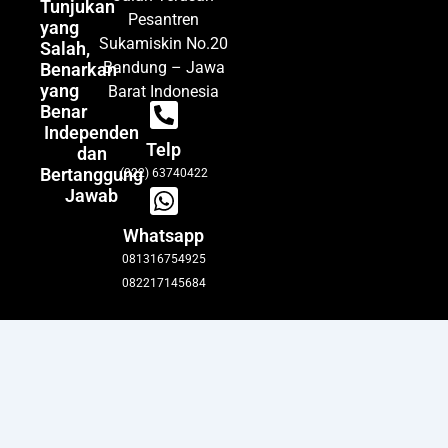
Tunjukan
Pesantren
yang
Sukamiskin No.20
Salah,
Bandung – Jawa
Benarkan
yang
Barat Indonesia
Benar
Independen
Telp
dan
Bertanggung
(022) 63740422
Jawab
Whatsapp
081316754925
082217145684