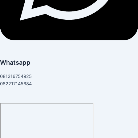
Whatsapp
081316754925
082217145684