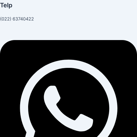
Telp
(022) 63740422