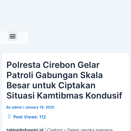
Skip
to
content
Polresta Cirebon Gelar
Patroli Gabungan Skala
Besar untuk Ciptakan
Situasi Kamtibmas Kondusif
By
admin
/
January 19, 2025
Post Views:
112
tabloidinfopolri.id
| Cirebon – Dalam rangka menjaga