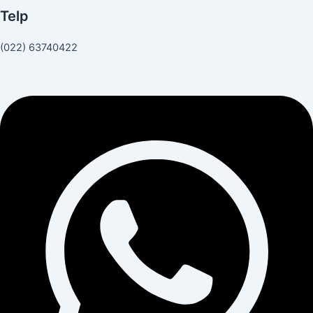
Telp
(022) 63740422