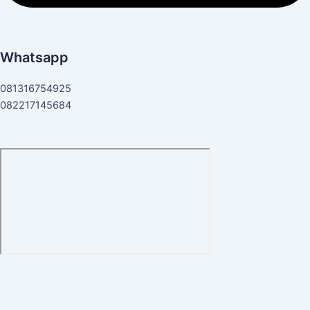
Whatsapp
081316754925
082217145684