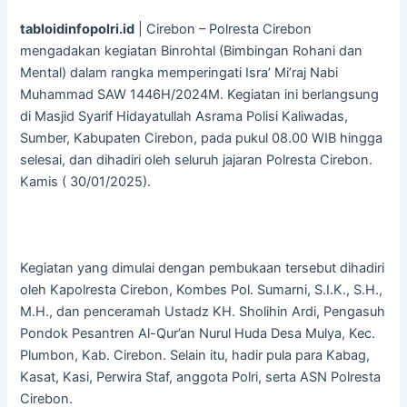
tabloidinfopolri.id
| Cirebon – Polresta Cirebon
mengadakan kegiatan Binrohtal (Bimbingan Rohani dan
Mental) dalam rangka memperingati Isra’ Mi’raj Nabi
Muhammad SAW 1446H/2024M. Kegiatan ini berlangsung
di Masjid Syarif Hidayatullah Asrama Polisi Kaliwadas,
Sumber, Kabupaten Cirebon, pada pukul 08.00 WIB hingga
selesai, dan dihadiri oleh seluruh jajaran Polresta Cirebon.
Kamis ( 30/01/2025).
Kegiatan yang dimulai dengan pembukaan tersebut dihadiri
oleh Kapolresta Cirebon, Kombes Pol. Sumarni, S.I.K., S.H.,
M.H., dan penceramah Ustadz KH. Sholihin Ardi, Pengasuh
Pondok Pesantren Al-Qur’an Nurul Huda Desa Mulya, Kec.
Plumbon, Kab. Cirebon. Selain itu, hadir pula para Kabag,
Kasat, Kasi, Perwira Staf, anggota Polri, serta ASN Polresta
Cirebon.