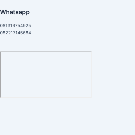
Whatsapp
081316754925
082217145684