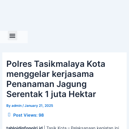
Skip
to
content
Polres Tasikmalaya Kota
menggelar kerjasama
Penanaman Jagung
Serentak 1 juta Hektar
By
admin
/
January 21, 2025
Post Views:
98
tabloidinfopolri.id
| Tasik Kota – Pelaksanaan kegiatan ini