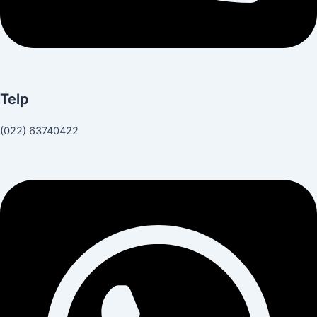
Telp
(022) 63740422