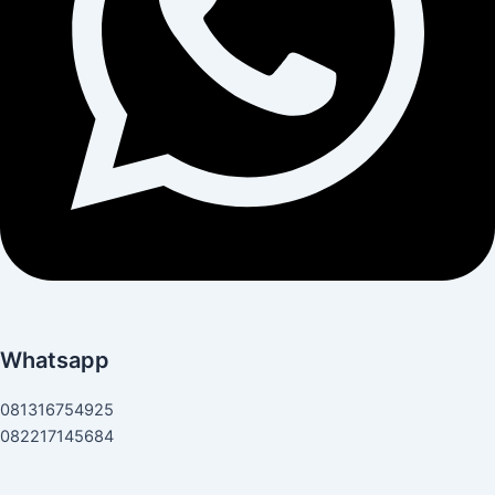
Whatsapp
081316754925
082217145684