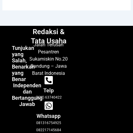
Redaksi &
Tata Usaha
Jalan Terusan
Tunjukan
Pesantren
yang
Sukamiskin No.20
Salah,
Bandung – Jawa
Benarkan
yang
Barat Indonesia
Benar
Independen
Telp
dan
Bertanggung
(022) 63740422
Jawab
Whatsapp
081316754925
082217145684