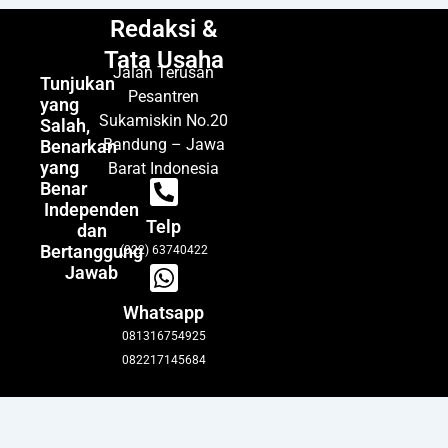
Redaksi &
Tata Usaha
Jalan Terusan
Tunjukan
Pesantren
yang
Sukamiskin No.20
Salah,
Bandung – Jawa
Benarkan
yang
Barat Indonesia
Benar
Independen
Telp
dan
Bertanggung
(022) 63740422
Jawab
Whatsapp
081316754925
082217145684