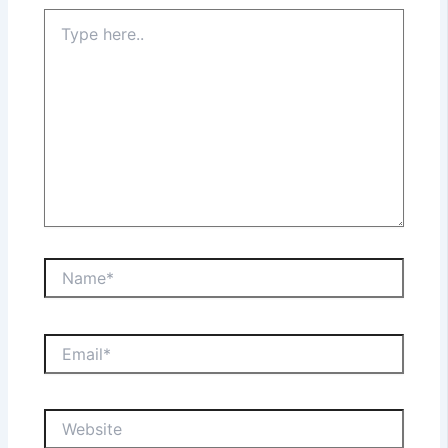
Type
here..
Name*
Email*
Website