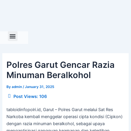
Skip
to
content
Polres Garut Gencar Razia
Minuman Beralkohol
By
admin
/
January 31, 2025
Post Views:
106
tabloidinfopolri.id, Garut – Polres Garut melalui Sat Res
Narkoba kembali menggelar operasi cipta kondisi (Cipkon)
dengan razia minuman beralkohol, sebagai upaya
mengantisipasi gangguan keamanan dan ketertiban