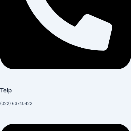
Telp
(022) 63740422