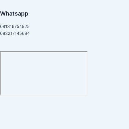
Whatsapp
081316754925
082217145684