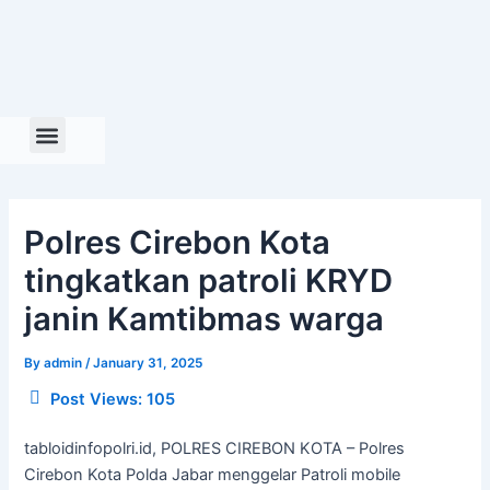
Skip
to
content
Polres Cirebon Kota
tingkatkan patroli KRYD
janin Kamtibmas warga
By
admin
/
January 31, 2025
Post Views:
105
tabloidinfopolri.id, POLRES CIREBON KOTA – Polres
Cirebon Kota Polda Jabar menggelar Patroli mobile