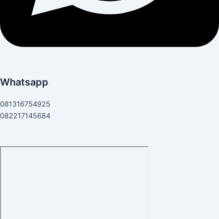
Whatsapp
081316754925
082217145684