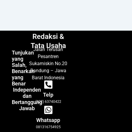
Redaksi &
Tata Usaha
Jalan Terusan
Tunjukan
Pesantren
yang
Sukamiskin No.20
Salah,
Bandung – Jawa
Benarkan
yang
Barat Indonesia
Benar
Independen
Telp
dan
Bertanggung
(022) 63740422
Jawab
Whatsapp
081316754925