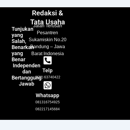
Redaksi &
Tata Usaha
Jalan Terusan
Tunjukan
Pesantren
yang
Sukamiskin No.20
Salah,
Benarkan
Bandung – Jawa
yang
Barat Indonesia
Benar
Independen
Telp
dan
Bertanggung
(022) 63740422
Jawab
Whatsapp
081316754925
082217145684