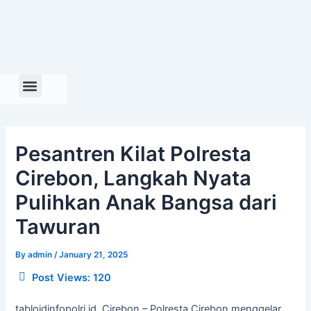
Skip
to
content
Pesantren Kilat Polresta
Cirebon, Langkah Nyata
Pulihkan Anak Bangsa dari
Tawuran
By
admin
/
January 21, 2025
Post Views:
120
tabloidinfopolri.id, Cirebon – Polresta Cirebon menggelar