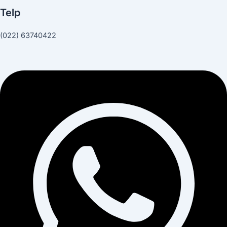
Telp
(022) 63740422