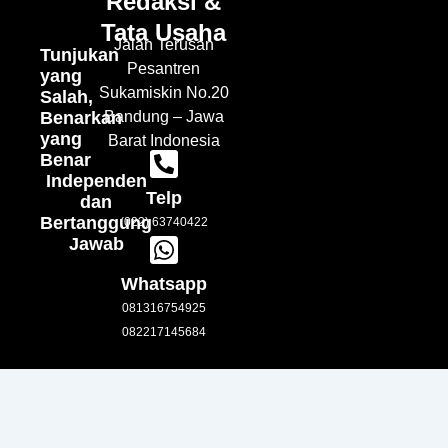
Redaksi &
Tata Usaha
Jalan Terusan
Tunjukan
Pesantren
yang
Sukamiskin No.20
Salah,
Benarkan
Bandung – Jawa
yang
Barat Indonesia
Benar
Independen
Telp
dan
Bertanggung
(022) 63740422
Jawab
Whatsapp
081316754925
082217145684