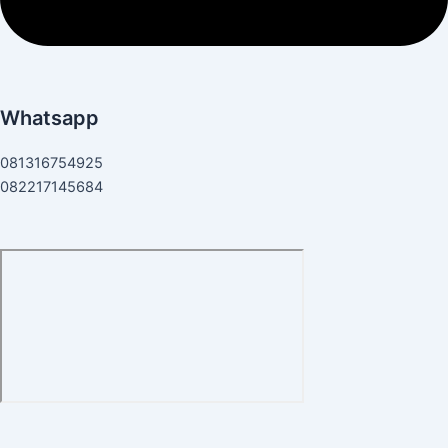
Whatsapp
081316754925
082217145684