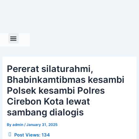
Skip
to
content
Pererat silaturahmi,
Bhabinkamtibmas kesambi
Polsek kesambi Polres
Cirebon Kota lewat
sambang dialogis
By
admin
/
January 31, 2025
Post Views:
134