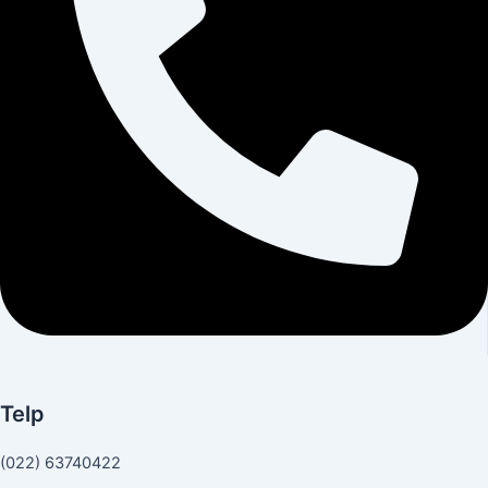
Telp
(022) 63740422