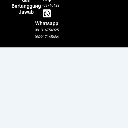
Bertanggung
(022) 63740422
Jawab
Whatsapp
081316754925
082217145684