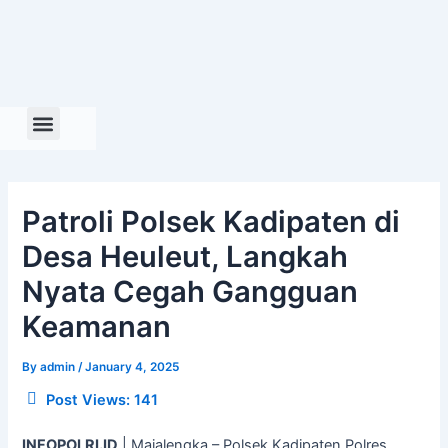
Skip
to
content
Patroli Polsek Kadipaten di
Desa Heuleut, Langkah
Nyata Cegah Gangguan
Keamanan
By
admin
/
January 4, 2025
Post Views:
141
INFOPOLRI.ID
| Majalengka – Polsek Kadipaten Polres