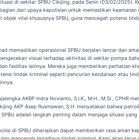
tuasi di sekitar SPBU Cikijing, pada Senin (03/02/2025). Ke
bagian dari upaya kepolisian untuk memastikan keamanan
di objek vital khususnya SPBU, guna mencegah potensi tinda
mad memastikan operasional SPBU berjalan lancar dan am
engecekan visual terhadap aktivitas di sekitar pompa bah
 dan fasilitas lainnya. Mereka juga memberikan perhatian kh
tensi tindak kriminal seperti pencurian kendaraan atau tin
innya.
jalengka AKBP Indra Novianto, S.I.K., M.H., M.Si., CPHR mel
kijing AKP Asep Rusmawan, S.H. menyatakan bahwa patroli
ti SPBU adalah langkah penting dalam menjaga situasi yang 
polisi di SPBU diharapkan dapat memberikan rasa aman ke
dan mencegah terjadinya tindak kriminal. Kami akan terus