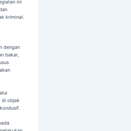
giatan ini
 dan
k kriminal.
an dengan
an bakar,
usus
dakan
alui
 di objek
kondusif.
pada
 melakukan