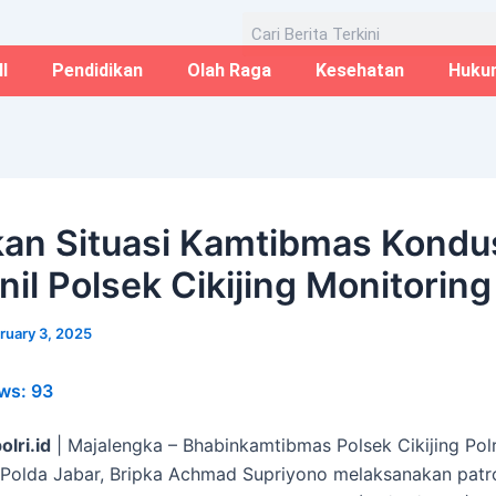
Email*
Website
Aug
Search
I
Pendidikan
Olah Raga
Kesehatan
Huku
kan Situasi Kamtibmas Kondus
nil Polsek Cikijing Monitorin
ruary 3, 2025
ws:
93
olri.id
| Majalengka – Bhabinkamtibmas Polsek Cikijing Pol
Polda Jabar, Bripka Achmad Supriyono melaksanakan patro