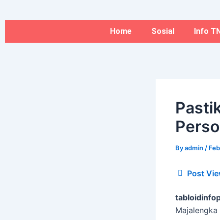
Type
Name*
Skip
here..
to
content
Home
Sosial
Info TN
Pasti
Perso
By
admin
/
Feb
Post Vie
tabloidinfop
Majalengka 