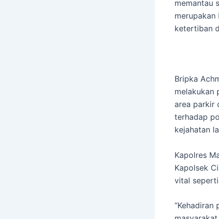
memantau si
merupakan 
ketertiban 
Bripka Ach
melakukan p
area parkir
terhadap po
kejahatan la
Kapolres Ma
Kapolsek Ci
vital seper
“Kehadiran 
masyarakat 