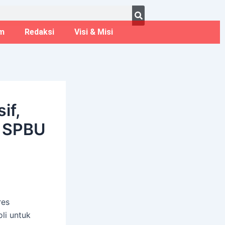
ust 6, 2026
m
Redaksi
Visi & Misi
if,
g SPBU
res
li untuk