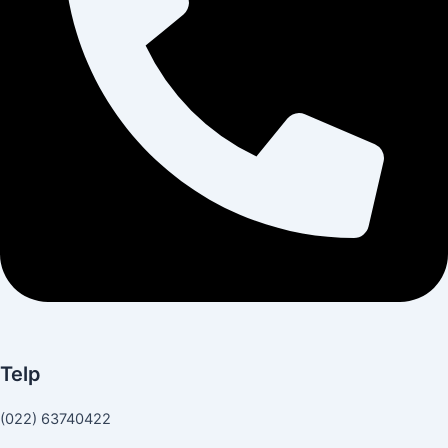
Telp
(022) 63740422