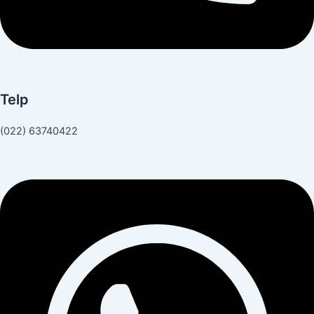
Telp
(022) 63740422