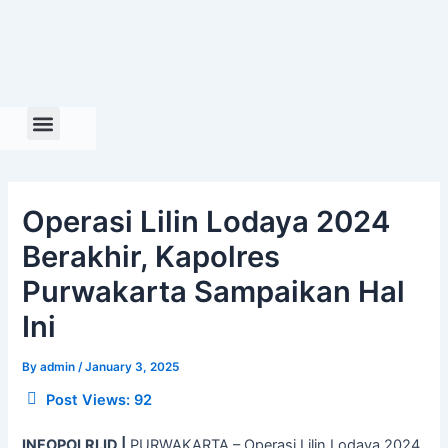
Skip
to
content
Operasi Lilin Lodaya 2024
Berakhir, Kapolres
Purwakarta Sampaikan Hal
Ini
By
admin
/
January 3, 2025
Post Views:
92
INFOPOLRI.ID |
PURWAKARTA – Operasi Lilin Lodaya 2024