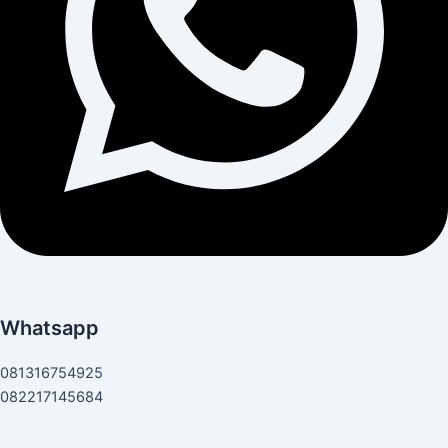
Whatsapp
081316754925
082217145684