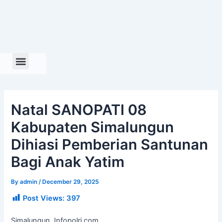
Skip
to
content
Natal SANOPATI 08
Kabupaten Simalungun
Dihiasi Pemberian Santunan
Bagi Anak Yatim
By
admin
/
December 29, 2025
Post Views:
397
Simalungun, Infopolri.com