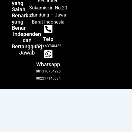
Pesantren
yang
Sukamiskin No.20
Salah,
Bandung – Jawa
Benarkan
yang
Barat Indonesia
Benar
Independen
Telp
dan
Bertanggung
(022) 63740422
Jawab
Whatsapp
081316754925
082217145684