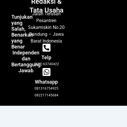
Redaksi &
Tata Usaha
Jalan Terusan
Tunjukan
Pesantren
yang
Sukamiskin No.20
Salah,
Bandung – Jawa
Benarkan
yang
Barat Indonesia
Benar
Independen
Telp
dan
Bertanggung
(022) 63740422
Jawab
Whatsapp
081316754925
082217145684