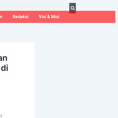
ust 7, 2026
m
Redaksi
Visi & Misi
an
 di
i