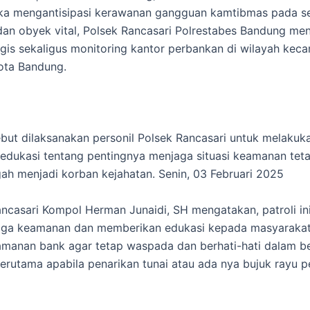
ka mengantisipasi kerawanan gangguan kamtibmas pada s
an obyek vital, Polsek Rancasari Polrestabes Bandung me
logis sekaligus monitoring kantor perbankan di wilayah kec
ota Bandung.
sebut dilaksanakan personil Polsek Rancasari untuk melakuk
 edukasi tentang pentingnya menjaga situasi keamanan tet
h menjadi korban kejahatan. Senin, 03 Februari 2025
ncasari Kompol Herman Junaidi, SH mengatakan, patroli ini
aga keamanan dan memberikan edukasi kepada masyaraka
manan bank agar tetap waspada dan berhati-hati dalam ber
erutama apabila penarikan tunai atau ada nya bujuk rayu p