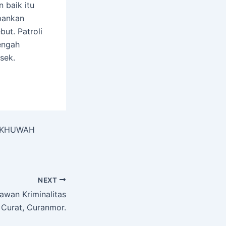
 baik itu
bankan
ut. Patroli
engah
sek.
 UKHUWAH
NEXT
awan Kriminalitas
, Curat, Curanmor.