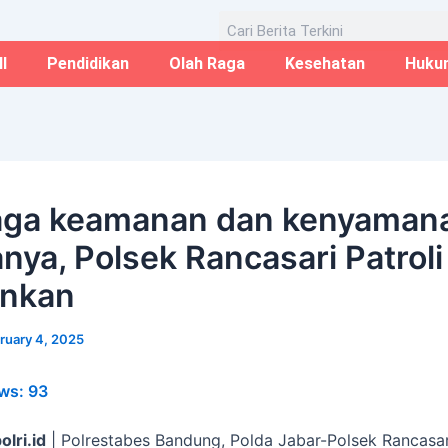
Email*
Website
Aug
Search
I
Pendidikan
Olah Raga
Kesehatan
Huku
aga keamanan dan kenyaman
nya, Polsek Rancasari Patroli
ankan
ruary 4, 2025
ws:
93
olri.id
| Polrestabes Bandung, Polda Jabar-Polsek Rancasar