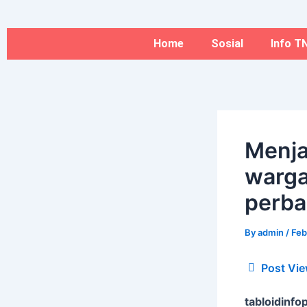
Type
Name*
Skip
here..
to
content
Home
Sosial
Info TN
Menj
warga
perb
By
admin
/
Feb
Post Vie
tabloidinfop