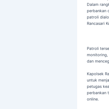
Dalam rang
perbankan d
patroli dia
Rancasari K
Patroli ter
monitoring,
dan mencega
Kapolsek Ra
untuk menj
petugas kea
perbankan t
online.