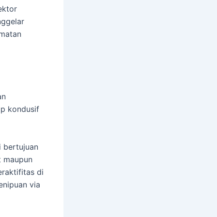
ektor
nggelar
amatan
an
ap kondusif
 bertujuan
t maupun
aktifitas di
enipuan via