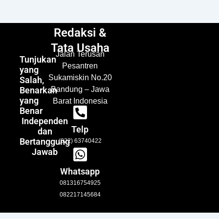
Redaksi &
Tata Usaha
Jalan Terusan
Tunjukan
Pesantren
yang
Sukamiskin No.20
Salah,
Benarkan
Bandung – Jawa
yang
Barat Indonesia
Benar
Independen
Telp
dan
Bertanggung
(022) 63740422
Jawab
Whatsapp
081316754925
082217145684