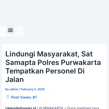
Skip
to
content
Lindungi Masyarakat, Sat
Samapta Polres Purwakarta
Tempatkan Personel Di
Jalan
By
admin
/
February 5, 2025
Post Views:
87
tabloidinfopolri.id
| PURWAKARTA – Guna memberi rasa