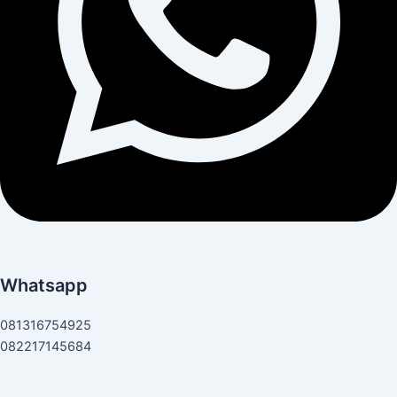
Whatsapp
081316754925
082217145684