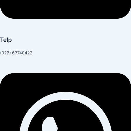
Telp
(022) 63740422