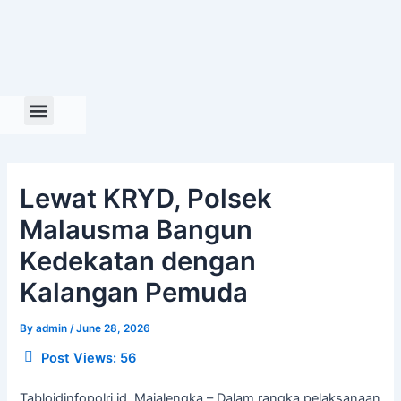
Skip
to
content
Lewat KRYD, Polsek
Malausma Bangun
Kedekatan dengan
Kalangan Pemuda
By
admin
/
June 28, 2026
Post Views:
56
Tabloidinfopolri.id, Majalengka – Dalam rangka pelaksanaan