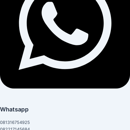
Whatsapp
081316754925
082217145684