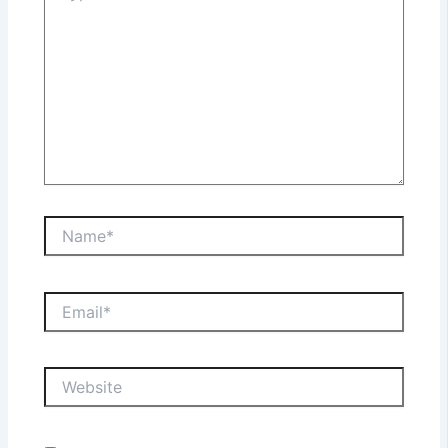
Name*
Email*
Website