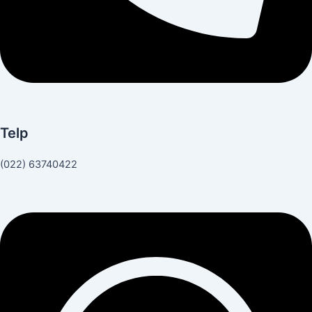
Telp
(022) 63740422