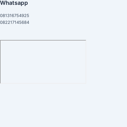
Whatsapp
081316754925
082217145684