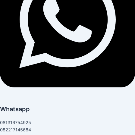
Whatsapp
081316754925
082217145684