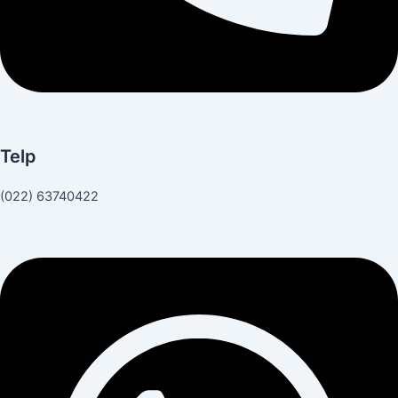
Telp
(022) 63740422