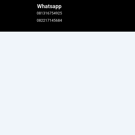
Whatsapp
081316754925
082217145684