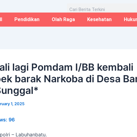
Email*
Website
Aug
Search
I
Pendidikan
Olah Raga
Kesehatan
Huku
li lagi Pomdam I/BB kembali
ek barak Narkoba di Desa Ba
Sunggal*
ruary 1, 2025
ws:
96
opolri – Labuhanbatu.