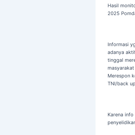
Hasil monit
2025 Pomda
Informasi y
adanya akti
tinggal mer
masyarakat
Merespon ke
TNI/back up
Karena inf
penyelidika