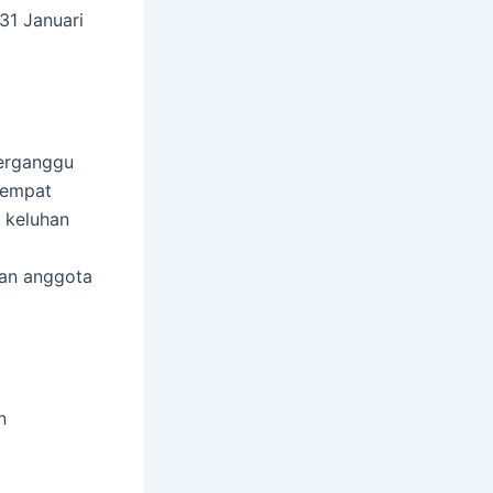
31 Januari
terganggu
tempat
 keluhan
tan anggota
n