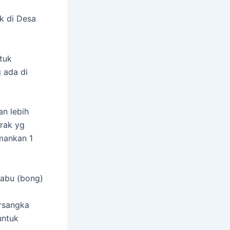
k di Desa
tuk
 ada di
n lebih
rak yg
mankan 1
 sabu (bong)
rsangka
untuk