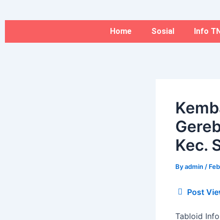
Type
Name*
Skip
here..
to
content
Home
Sosial
Info TN
Kemba
Gereb
Kec. 
By
admin
/
Feb
Post Vie
Tabloid Inf