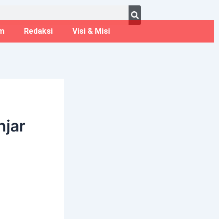
ust 6, 2026
m
Redaksi
Visi & Misi
njar