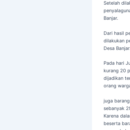
Setelah dil
penyalaguna
Banjar.
Dari hasil 
dilakukan 
Desa Banjar
Pada hari J
kurang 20 
dijadikan t
orang warga
juga barang
sebanyak 29
Karena dal
beserta bar