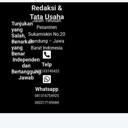
Redaksi &
Tata Usaha
Jalan Terusan
Tunjukan
Pesantren
yang
Sukamiskin No.20
Salah,
Bandung – Jawa
Benarkan
yang
Barat Indonesia
Benar
Independen
Telp
dan
Bertanggung
(022) 63740422
Jawab
Whatsapp
081316754925
082217145684