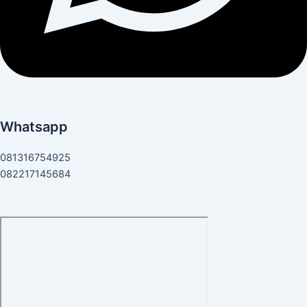
Whatsapp
081316754925
082217145684