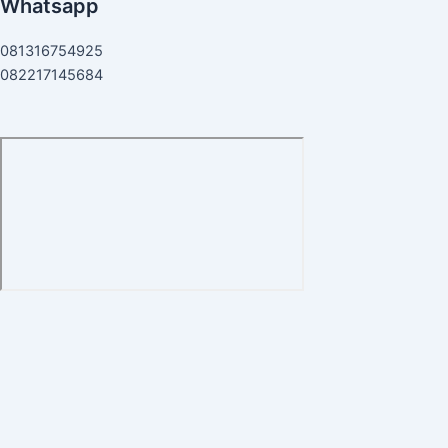
Whatsapp
081316754925
082217145684