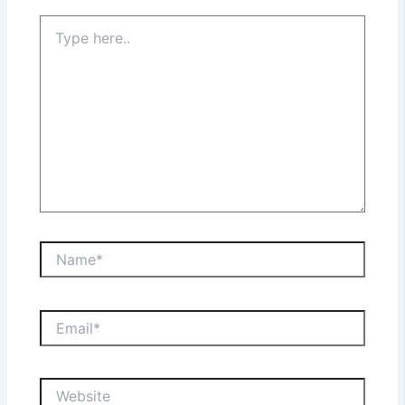
Type
here..
Name*
Email*
Website